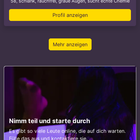
58, schlank, rauchfrei, graue Augen, sucht echte Chemie
Profil anzeigen
Mehr anzeigen
Nimm teil und starte durch
Es gibt so viele Leute online, die auf dich warten.
Fülle das aus und kontaktiere sie.