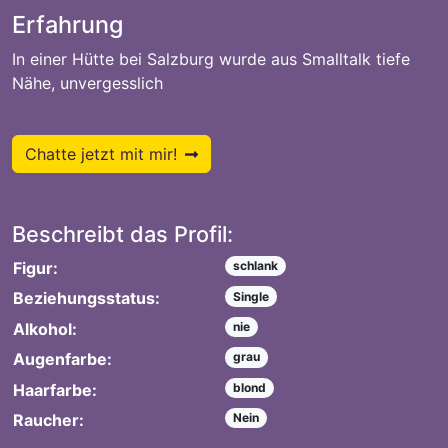
Erfahrung
In einer Hütte bei Salzburg wurde aus Smalltalk tiefe
Nähe, unvergesslich
Chatte jetzt mit mir!
Beschreibt das Profil:
Figur:
schlank
Beziehungsstatus:
Single
Alkohol:
nie
Augenfarbe:
grau
Haarfarbe:
blond
Raucher:
Nein